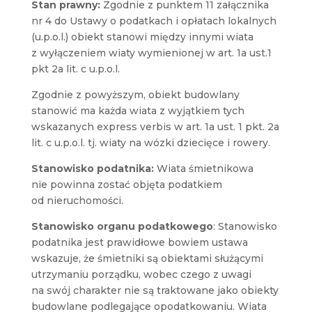
Stan prawny
:
Zgodnie z punktem 11 załącznika
nr 4 do Ustawy o podatkach i opłatach lokalnych
(u.p.o.l.) obiekt stanowi między innymi wiata
z wyłączeniem wiaty wymienionej w art. 1a ust.1
pkt 2a lit. c u.p.o.l.
Zgodnie z powyższym, obiekt budowlany
stanowić ma każda wiata z wyjątkiem tych
wskazanych express verbis w art. 1a ust. 1 pkt. 2a
lit. c u.p.o.l. tj. wiaty na wózki dziecięce i rowery.
Stanowisko podatnika
:
Wiata śmietnikowa
nie powinna zostać objęta podatkiem
od nieruchomości.
Stanowisko organu podatkowego
: Stanowisko
podatnika jest prawidłowe bowiem ustawa
wskazuje, że śmietniki są obiektami służącymi
utrzymaniu porządku, wobec czego z uwagi
na swój charakter nie są traktowane jako obiekty
budowlane podlegające opodatkowaniu. Wiata